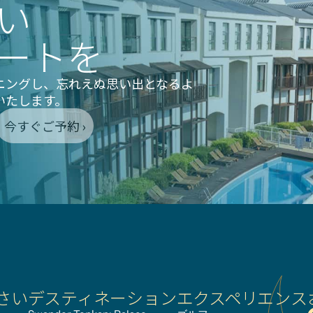
い
ートを
ニングし、忘れえぬ思い出となるよ
いたします。
今すぐご予約 ›
ださい
デスティネーション
エクスペリエンス