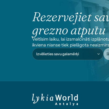
Rezervējiet sa
grezno atpūtu
Veltīsim laiku, lai izsmalcināti izplānot
ikviena nianse tiek pielāgota neaizmi
R