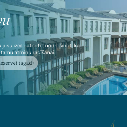
vu
u jūsu izcilo atpūtu, nodrošinot, ka 
rstamu atmiņu radīšanai.
ezervēt tagad ›