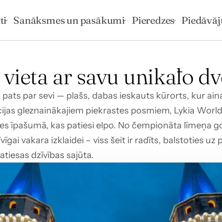
ti
Sanāksmes un pasākumi
Pieredzes
Piedāvā
vieta ar savu unikālo dv
 pats par sevi — plašs, dabas ieskauts kūrorts, kur ai
cijas gleznainākajiem piekrastes posmiem, Lykia World 
ies īpašumā, kas patiesi elpo. No čempionāta līmeņa gol
gai vakara izklaidei – viss šeit ir radīts, balstoties uz 
tiesas dzīvības sajūta.