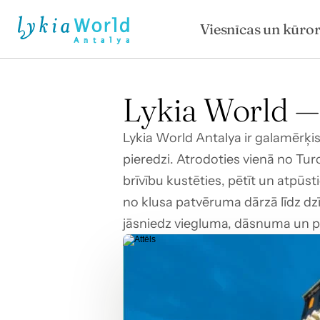
Viesnīcas un kūror
Lykia World — 
Lykia World Antalya ir galamērķis
pieredzi. Atrodoties vienā no Tur
brīvību kustēties, pētīt un atpūst
no klusa patvēruma dārzā līdz dzīvī
jāsniedz viegluma, dāsnuma un pa