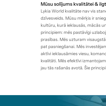
Mūsu solījums kvalitātei & ilg
Lykia World kvalitāte nav vis st
dzīvesveids. Mūsu mērķis ir sniegt
kultūru, kurā ieklausās, mācās un
principiem: mēs pastāvīgi uzlaboj
prasības. Mēs uzturam visaugstāk
pat pasniegšanai. Mēs investējam 
aktīvi ieklausāmies viesu, koman
kvalitāti. Mēs efektīvi izmantojam
jau tās rašanās avotā. Šie principi