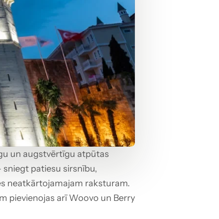
īgu un augstvērtīgu atpūtas 
niegt patiesu sirsnību, 
nes neatkārtojamajam raksturam. 
am pievienojas arī Woovo un Berry 