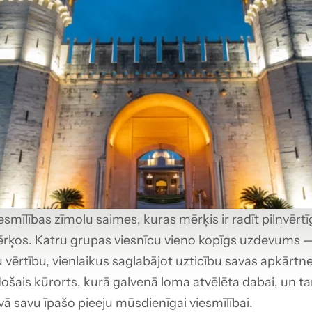
esmīlības zīmolu saimes, kuras mērķis ir radīt pilnvērt
rķos. Katru grupas viesnīcu vieno kopīgs uzdevums — s
 vērtību, vienlaikus saglabājot uzticību savas apkārt
ošais kūrorts, kurā galvenā loma atvēlēta dabai, un t
ā savu īpašo pieeju mūsdienīgai viesmīlībai.