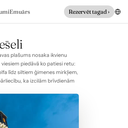
jumi
Emuārs
Rezervēt tagad ›
ēseli
navas plašums nosaka ikvienu 
viesiem piedāvā ko patiesi retu: 
fa līdz siltiem ģimenes mirkļiem, 
pārliecību, ka izcilām brīvdienām 