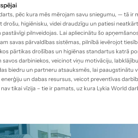
tspējai
andarts, pēc kura mēs mērojam savu sniegumu, — tā ir
 drošu, higiēnisku, videi draudzīgu un patiesi neatkārt
 pastāvīgi pilnveidojas. Lai apliecinātu šo apņemšanos
am savas pārvaldības sistēmas, pilnībā ievērojot ties
os pārtikas drošības un higiēnas standartus katrā po
savos darbiniekos, veicinot viņu motivāciju, labklājīb
das biedru un partneru atsauksmēs, lai paaugstinātu v
 enerģiju un dabas resursus, veicot preventīvas darbība
 nav tikai vīzija – tie ir pamats, uz kura Lykia World d