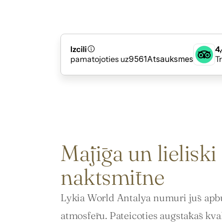
Izcili
4,
pamatojoties uz
9561
Atsauksmes
T
Mājīga un lieliski
naktsmītne
Lykia World Antalya numuri jūs apbu
atmosfēru. Pateicoties augstākās kval