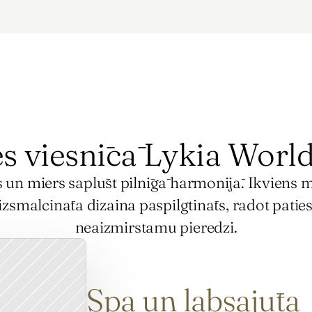
s viesnīcā Lykia Worl
 un miers saplūst pilnīgā harmonijā. Ikviens mi
zsmalcināta dizaina paspilgtināts, radot paties
neaizmirstamu pieredzi.
Spa un labsajūta