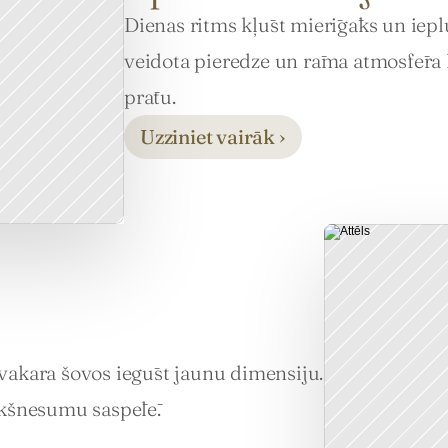
Dienas ritms kļūst mierīgāks un iepl
veidota pieredze un rāma atmosfēra 
prātu.
Uzziniet vairāk ›
vakara šovos iegūst jaunu dimensiju. 
iekšnesumu saspēlē.