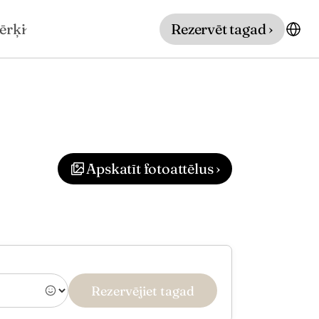
ērķi
Rezervēt tagad ›
Apskatīt fotoattēlus ›
Rezervējiet tagad