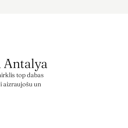
d Antalya
rklis top dabas 
i aizraujošu un 