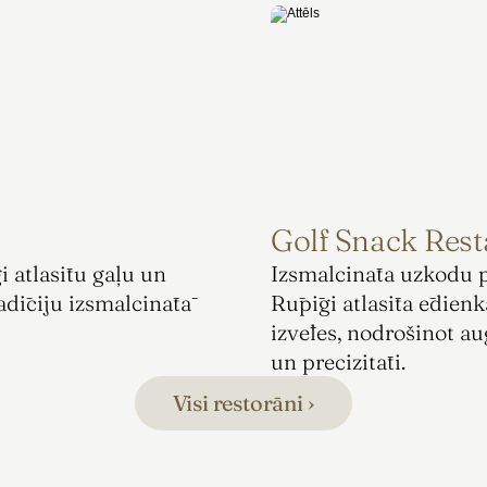
Golf Snack Rest
 atlasītu gaļu un 
Izsmalcināta uzkodu pi
adīciju izsmalcinātā 
Rūpīgi atlasīta ēdienk
izvēles, nodrošinot au
un precizitāti.
Visi restorāni ›