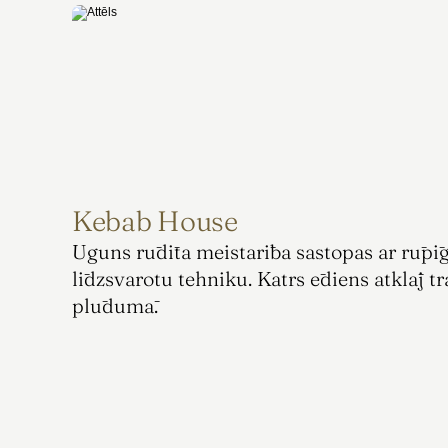
Kebab House
Uguns rūdīta meistarība sastopas ar rūpīgi
līdzsvarotu tehniku. Katrs ēdiens atklāj tr
plūdumā.