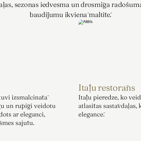
daļas, sezonas iedvesma un drosmīga radošuma 
baudījumu ikvienā maltītē.
Itāļu restorāns
uvi izsmalcinātā 
Itāļu pieredze, ko vei
u un rūpīgi veidotu 
atlasītas sastāvdaļas, 
ots ar eleganci, 
elegancē.
smes sajūtu.