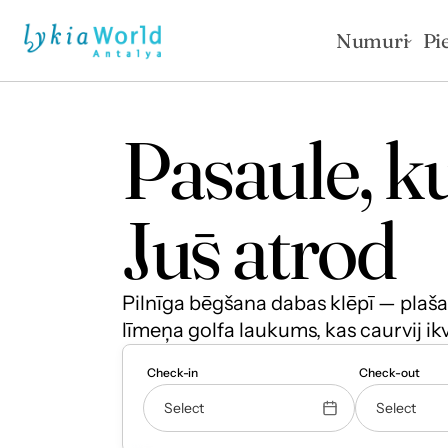
Numuri
Pi
Pasaule, ku
Jūs atrod
Pilnīga bēgšana dabas klēpī — plašas
līmeņa golfa laukums, kas caurvij ik
Check-in
Check-out
Select
Select