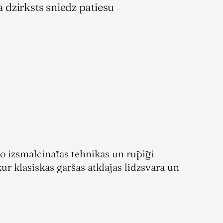
dzirksts sniedz patiesu 
do izsmalcinātas tehnikas un rūpīgi 
kur klasiskās garšas atklājas līdzsvarā un 