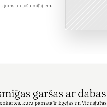
as jums un jūsu mīļajiem.
smīgas garšas ar daba
enkartes, kuru pamatā ir Egejas un Vidusjūras r