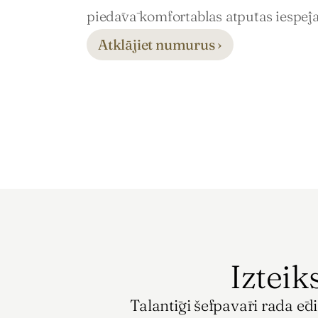
piedāvā komfortablas atpūtas iespēj
Atklājiet numurus ›
Izteik
Talantīgi šefpavāri rada ēdi