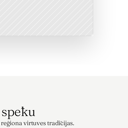
s spēku
eģiona virtuves tradīcijas. 