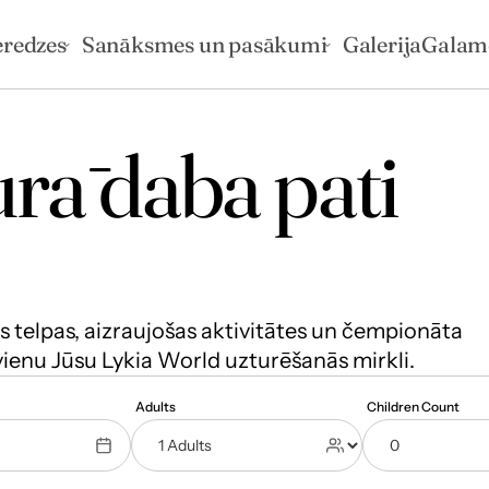
eredzes
Sanāksmes un pasākumi
Galerija
Galam
rā daba pati 
 telpas, aizraujošas aktivitātes un čempionāta 
vienu Jūsu Lykia World uzturēšanās mirkli.
Adults
Children Count