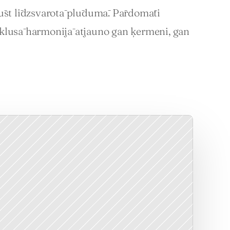
ūst līdzsvarotā plūdumā. Pārdomāti 
klusā harmonijā atjauno gan ķermeni, gan 