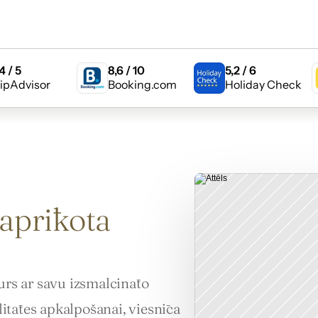
4 / 5
8,6 / 10
5,2 / 6
ripAdvisor
Booking.com
Holiday Check
 aprīkota
rs ar savu izsmalcināto 
itātes apkalpošanai, viesnīca 