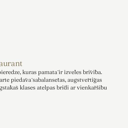
aurant
eredze, kuras pamatā ir izvēles brīvība. 
arte piedāvā sabalansētas, augstvērtīgas 
gstākās klases atelpas brīdi ar vienkāršību 