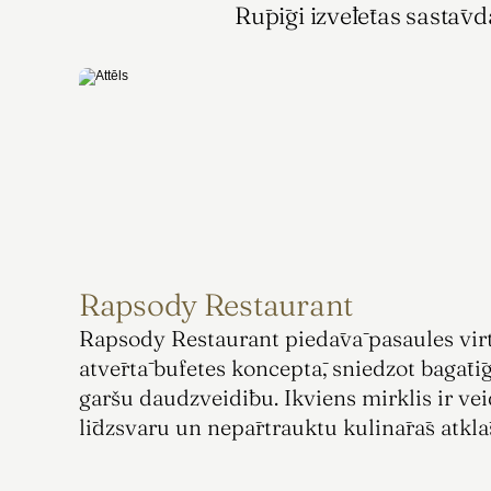
Rūpīgi izvēlētas sastāv
Rapsody Restaurant
Rapsody Restaurant piedāvā pasaules virt
atvērtā bufetes konceptā, sniedzot bagātīg
garšu daudzveidību. Ikviens mirklis ir veid
līdzsvaru un nepārtrauktu kulinārās atklā