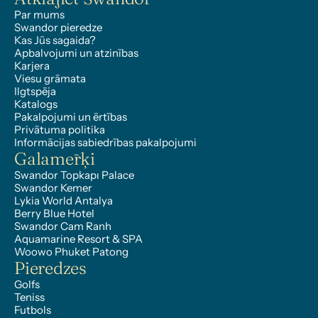
Par mums
Swandor pieredze
Kas Jūs sagaida?
Apbalvojumi un atzinības
Karjera
Viesu grāmata
Ilgtspēja
Katalogs
Pakalpojumi un ērtības
Privātuma politika
Informācijas sabiedrības pakalpojumi
Galamērķi
Swandor Topkapı Palace
Swandor Kemer
Lykia World Antalya
Berry Blue Hotel
Swandor Cam Ranh
Aquamarine Resort & SPA
Woowo Phuket Patong
Pieredzes
Golfs
Teniss
Futbols