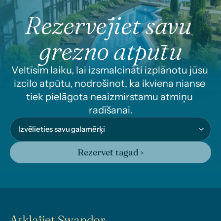
Rezervējiet savu 
grezno atpūtu
Veltīsim laiku, lai izsmalcināti izplānotu jūsu 
izcilo atpūtu, nodrošinot, ka ikviena nianse 
tiek pielāgota neaizmirstamu atmiņu 
radīšanai.
Rezervēt tagad ›
Atklājiet Swandor