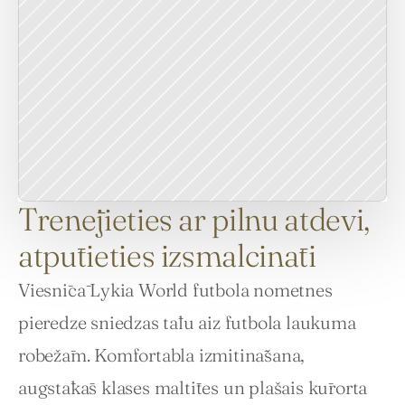
Trenējieties ar pilnu atdevi,
atpūtieties izsmalcināti
Viesnīcā Lykia World futbola nometnes 
pieredze sniedzas tālu aiz futbola laukuma 
robežām. Komfortabla izmitināšana, 
augstākās klases maltītes un plašais kūrorta 