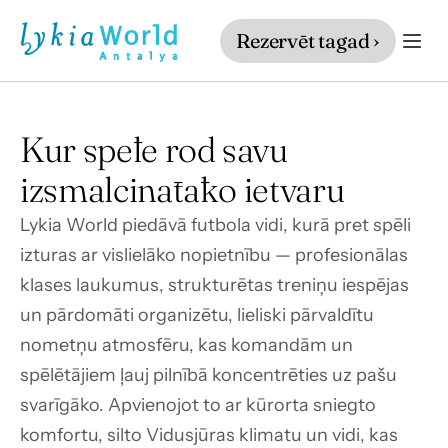
Rezervēt tagad ›
Kur spēle rod savu 
izsmalcinātāko ietvaru
Lykia World piedāvā futbola vidi, kurā pret spēli 
izturas ar vislielāko nopietnību — profesionālas 
klases laukumus, strukturētas treniņu iespējas 
un pārdomāti organizētu, lieliski pārvaldītu 
nometņu atmosfēru, kas komandām un 
spēlētājiem ļauj pilnībā koncentrēties uz pašu 
svarīgāko. Apvienojot to ar kūrorta sniegto 
komfortu, silto Vidusjūras klimatu un vidi, kas 