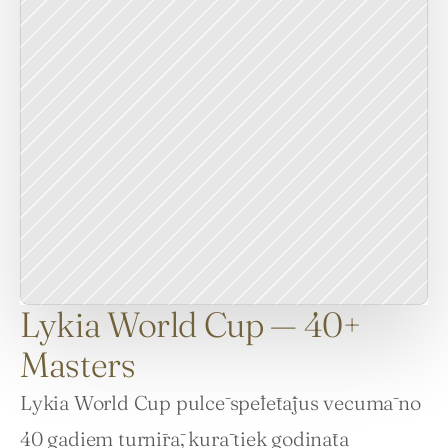
Lykia World Cup — 40+
Masters
Lykia World Cup pulcē spēlētājus vecumā no 
40 gadiem turnīrā, kurā tiek godināta 