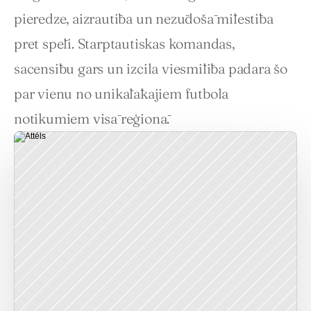
pieredze, aizrautība un nezūdošā mīlestība 
pret spēli. Starptautiskas komandas, 
sacensību gars un izcila viesmīlība padara šo 
par vienu no unikālākajiem futbola 
notikumiem visā reģionā.