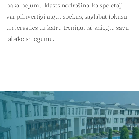
pakalpojumu klāsts nodrošina, ka spēlētāji 
var pilnvērtīgi atgūt spēkus, saglabāt fokusu 
un ierasties uz katru treniņu, lai sniegtu savu 
labāko sniegumu.