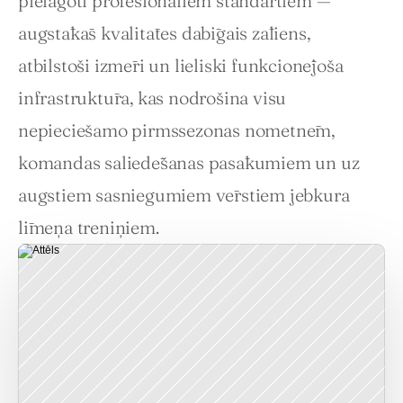
pielāgoti profesionāliem standartiem — 
augstākās kvalitātes dabīgais zāliens, 
atbilstoši izmēri un lieliski funkcionējoša 
infrastruktūra, kas nodrošina visu 
nepieciešamo pirmssezonas nometnēm, 
komandas saliedēšanas pasākumiem un uz 
augstiem sasniegumiem vērstiem jebkura 
līmeņa treniņiem.