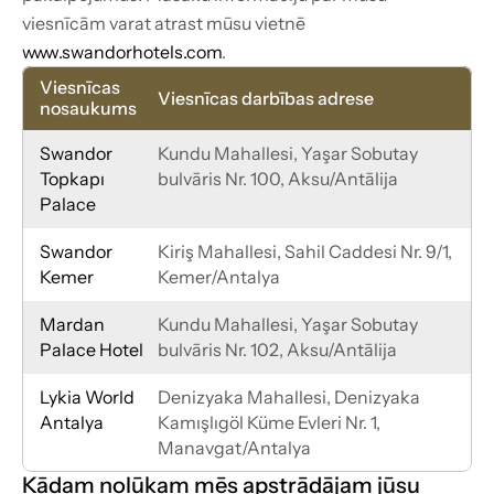
viesnīcām varat atrast mūsu vietnē 
www.swandorhotels.com
.
Viesnīcas 
Viesnīcas darbības adrese
nosaukums
Swandor 
Kundu Mahallesi, Yaşar Sobutay 
Topkapı 
bulvāris Nr. 100, Aksu/Antālija
Palace
Swandor 
Kiriş Mahallesi, Sahil Caddesi Nr. 9/1, 
Kemer
Kemer/Antalya
Mardan 
Kundu Mahallesi, Yaşar Sobutay 
Palace Hotel
bulvāris Nr. 102, Aksu/Antālija
Lykia World 
Denizyaka Mahallesi, Denizyaka 
Antalya
Kamışlıgöl Küme Evleri Nr. 1, 
Manavgat/Antalya
Kādam nolūkam mēs apstrādājam jūsu 