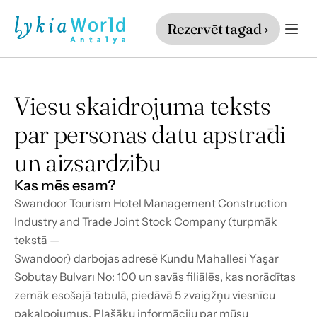
Rezervēt tagad ›
Viesu skaidrojuma teksts
par personas datu apstrādi
un aizsardzību
Kas mēs esam?
Swandoor Tourism Hotel Management Construction 
Industry and Trade Joint Stock Company (turpmāk 
tekstā —
Swandoor) darbojas adresē Kundu Mahallesi Yaşar 
Sobutay Bulvarı No: 100 un savās filiālēs, kas norādītas
zemāk esošajā tabulā, piedāvā 5 zvaigžņu viesnīcu 
pakalpojumus. Plašāku informāciju par mūsu 