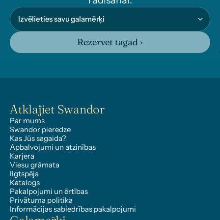
radīšanai.
Rezervēt tagad ›
Atklājiet Swandor
Par mums
Swandor pieredze
Kas Jūs sagaida?
Apbalvojumi un atzinības
Karjera
Viesu grāmata
Ilgtspēja
Katalogs
Pakalpojumi un ērtības
Privātuma politika
Informācijas sabiedrības pakalpojumi