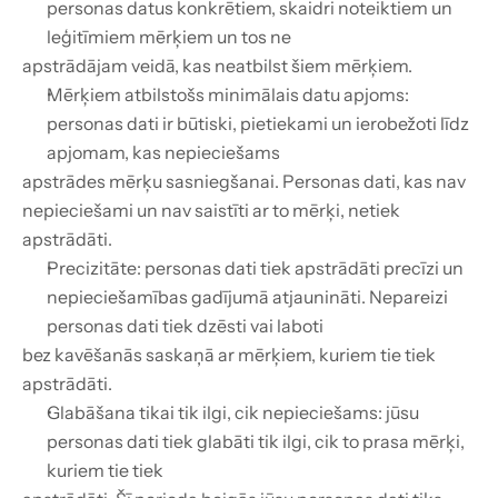
personas datus konkrētiem, skaidri noteiktiem un 
leģitīmiem mērķiem un tos ne
apstrādājam veidā, kas neatbilst šiem mērķiem.
Mērķiem atbilstošs minimālais datu apjoms: 
personas dati ir būtiski, pietiekami un ierobežoti līdz 
apjomam, kas nepieciešams
apstrādes mērķu sasniegšanai. Personas dati, kas nav 
nepieciešami un nav saistīti ar to mērķi, netiek 
apstrādāti.
Precizitāte: personas dati tiek apstrādāti precīzi un 
nepieciešamības gadījumā atjaunināti. Nepareizi 
personas dati tiek dzēsti vai laboti
bez kavēšanās saskaņā ar mērķiem, kuriem tie tiek 
apstrādāti.
Glabāšana tikai tik ilgi, cik nepieciešams: jūsu 
personas dati tiek glabāti tik ilgi, cik to prasa mērķi, 
kuriem tie tiek