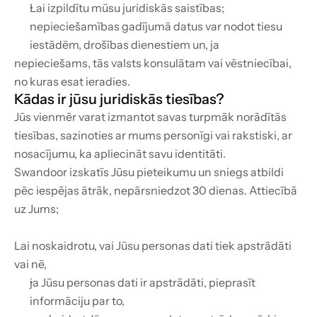
Lai izpildītu mūsu juridiskās saistības; 
nepieciešamības gadījumā datus var nodot tiesu 
iestādēm, drošības dienestiem un, ja
nepieciešams, tās valsts konsulātam vai vēstniecībai, 
no kuras esat ieradies.
Kādas ir jūsu juridiskās tiesības?
Jūs vienmēr varat izmantot savas turpmāk norādītās 
tiesības, sazinoties ar mums personīgi vai rakstiski, ar 
nosacījumu, ka apliecināt savu identitāti.
Swandoor izskatīs Jūsu pieteikumu un sniegs atbildi 
pēc iespējas ātrāk, nepārsniedzot 30 dienas. Attiecībā 
uz Jums;
Lai noskaidrotu, vai Jūsu personas dati tiek apstrādāti 
vai nē,
ja Jūsu personas dati ir apstrādāti, pieprasīt 
informāciju par to,