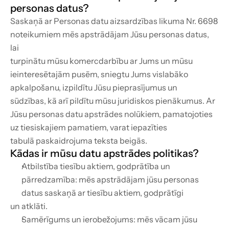
personas datus?
Saskaņā ar Personas datu aizsardzības likuma Nr. 6698 
noteikumiem mēs apstrādājam Jūsu personas datus, 
lai
turpinātu mūsu komercdarbību ar Jums un mūsu 
ieinteresētajām pusēm, sniegtu Jums vislabāko 
apkalpošanu, izpildītu Jūsu pieprasījumus un
sūdzības, kā arī pildītu mūsu juridiskos pienākumus. Ar 
Jūsu personas datu apstrādes nolūkiem, pamatojoties 
uz tiesiskajiem pamatiem, varat iepazīties
tabulā paskaidrojuma teksta beigās.
Kādas ir mūsu datu apstrādes politikas?
Atbilstība tiesību aktiem, godprātība un 
pārredzamība: mēs apstrādājam jūsu personas 
datus saskaņā ar tiesību aktiem, godprātīgi
un atklāti.
Samērīgums un ierobežojums: mēs vācam jūsu 