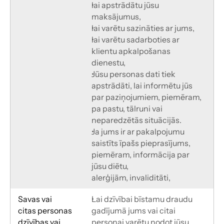
lai apstrādātu jūsu 
maksājumus,
lai varētu sazināties ar jums,
lai varētu sadarboties ar 
klientu apkalpošanas 
dienestu,
Jūsu personas dati tiek 
apstrādāti, lai informētu jūs 
par paziņojumiem, piemēram, 
pa pastu, tālruni vai 
neparedzētās situācijās.
Ja jums ir ar pakalpojumu 
saistīts īpašs pieprasījums, 
piemēram, informācija par 
jūsu diētu,
alerģijām, invaliditāti,
Savas vai
Lai dzīvībai bīstamu draudu 
citas personas 
gadījumā jums vai citai 
dzīvības vai
personai varētu nodot jūsu 