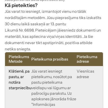
Kā pieteikties?
Jūs varat to iesniegt, izmantojot vienu no tālāk 
norādītajām metodēm. Jūsu pieprasījums tiks izskatīts 
30 dienu laikā saskaņā ar 13. pantu
Likumā Nr. 6698. Pieteicējam jāiesniedz dokumenti un 
materiāli, kas apliecina viņa/viņas identitāti. Ja šie
dokumenti nevar tikt apstiprināti, pozitīva atbilde 
netiks sniegta.
Pieteikums
Pieteikuma 
Pieteikuma prasības
Metode
adrese
Klātienē, pa 
Jūs varat iesniegt 
Viesnīcas 
pastu, ar 
pieteikumu, nosūtot pa 
adrese
notāra 
pastu pieteikuma 
starpniecību
veidlapu vai lūgumu ar 
pašrocīgu parakstu. Uz 
aploksnes jānorāda frāze 
"Informācijas 