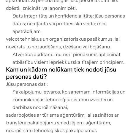
apstrādāti. Šī perioda beigās jūsu personas dati tiks 
dzēsti, iznīcināti vai anonimizēti.
Datu integritāte un konfidencialitāte: jūsu personas 
datus; neatļautā vai prettiesiskā veidā; mēs 
apstrādājam,
veicot tehniskus un organizatoriskus pasākumus, lai 
novērstu to nozaudēšanu, dzēšanu vai bojāšanu.
Atvērtība auditam: mums ir pienākums apliecināt 
atbilstību visiem iepriekš uzskaitītajiem principiem.
Kam un kādam nolūkam tiek nodoti jūsu 
personas dati?
Jūsu personas dati:
Pakalpojumu ietvaros, ko saņemam informācijas un 
komunikācijas tehnoloģiju sistēmu izveidei un 
darbības nodrošināšanai,
sadarbojoties ar tūrisma aģentūrām, lai sazinātos ar 
transfēra pakalpojumu sniedzējiem, aģentūrām,
nodrošinātu tehnoloģiskos pakalpojumus 