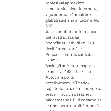
Ja viesi vai apmeklētāji 
izmanto viesnīcas internetu, 
viņu interneta žurnāli tiek 
glabāti saskaņā ar Likumu Nr. 
5651.
Jūsu identitātes informācija 
tiek apstrādāta, lai 
nodrošinātu atbildi uz Jūsu 
tiesībām saskaņā ar
Personas datu aizsardzības 
likumu.
Saskaņā ar Autotransporta 
likumu Nr. 4925 (KTK) un 
Autotransporta
noteikumiem (KTY) tiek 
reģistrēta to uzņēmumu veiktā 
preču, kravu un pasažieru 
pārvietošanās, kuri nodarbojas 
ar transporta darbībām, un tā 