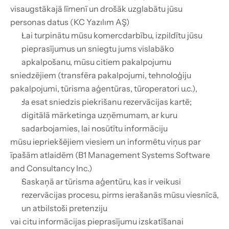
visaugstākajā līmenī un drošāk uzglabātu jūsu 
personas datus (KC Yazılım AŞ)
Lai turpinātu mūsu komercdarbību, izpildītu jūsu 
pieprasījumus un sniegtu jums vislabāko 
apkalpošanu, mūsu citiem pakalpojumu
sniedzējiem (transfēra pakalpojumi, tehnoloģiju 
pakalpojumi, tūrisma aģentūras, tūroperatori u.c.),
Ja esat sniedzis piekrišanu rezervācijas kartē; 
digitālā mārketinga uzņēmumam, ar kuru 
sadarbojamies, lai nosūtītu informāciju
mūsu iepriekšējiem viesiem un informētu viņus par 
īpašām atlaidēm (B1 Management Systems Software 
and Consultancy Inc.)
Saskaņā ar tūrisma aģentūru, kas ir veikusi 
rezervācijas procesu, pirms ierašanās mūsu viesnīcā, 
un atbilstoši pretenziju
vai citu informācijas pieprasījumu izskatīšanai