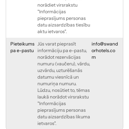
norādiet virsrakstu 
"Informācijas 
pieprasījums personas 
datu aizsardzības tiesību 
aktu ietvaros".
Pieteikums 
Jūs varat pieprasīt 
info@swand
pa e-pastu
informāciju pa e-pastu, 
orhotels.co
norādot rezervācijas 
m
numuru (vaučeru), vārdu, 
uzvārdu, uzturēšanās 
datumu viesnīcā un 
numuriņa numuru.
Lūdzu, nosūtiet to, tēmas 
laukā norādot virsrakstu 
"Informācijas 
pieprasījums personas 
datu aizsardzības likuma 
ietvaros".