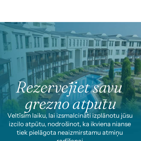
Rezervējiet savu 
grezno atpūtu
Veltīsim laiku, lai izsmalcināti izplānotu jūsu 
izcilo atpūtu, nodrošinot, ka ikviena nianse 
tiek pielāgota neaizmirstamu atmiņu 