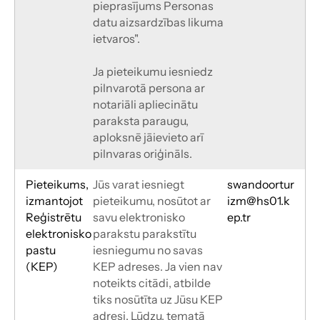
pieprasījums Personas 
datu aizsardzības likuma 
ietvaros".
Ja pieteikumu iesniedz 
pilnvarotā persona ar 
notariāli apliecinātu 
paraksta paraugu, 
aploksnē jāievieto arī 
pilnvaras oriģināls.
Pieteikums, 
Jūs varat iesniegt 
swandoortur
izmantojot
pieteikumu, nosūtot ar 
izm@hs01.k
Reģistrētu
savu elektronisko 
ep.tr
elektronisko 
parakstu parakstītu 
pastu
iesniegumu no savas 
(KEP)
KEP adreses. Ja vien nav 
noteikts citādi, atbilde 
tiks nosūtīta uz Jūsu KEP 
adresi. Lūdzu, tematā 