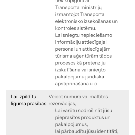
tiek kopīgota ar
Transporta ministriju, 
izmantojot Transporta 
elektronisko izsekošanas un 
kontroles sistēmu.
Lai sniegtu nepieciešamo 
informāciju attiecīgajai 
personai un attiecīgajām
tūrisma aģentūrām tādos 
procesos kā pretenziju 
izskatīšana vai sniegto 
pakalpojumu juridiska 
apstiprināšana u. c.
Lai izpildītu
Veicot numura vai maltītes 
līguma prasības
rezervācijas,
Lai varētu nodrošināt jūsu 
pieprasītos produktus un 
pakalpojumus,
lai pārbaudītu jūsu identitāti,