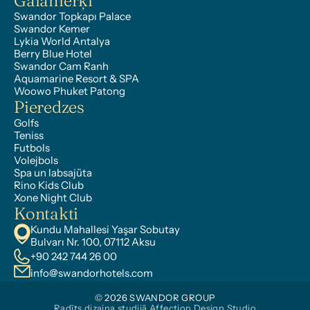
Galamērķi
Swandor Topkapı Palace
Swandor Kemer
Lykia World Antalya
Berry Blue Hotel
Swandor Cam Ranh
Aquamarine Resort & SPA
Woowo Phuket Patong
Pieredzes
Golfs
Teniss
Futbols
Volejbols
Spa un labsajūta
Rino Kids Club
Xone Night Club
Kontakti
Kundu Mahallesi Yaşar Sobutay 
Bulvarı Nr. 100, 07112 Aksu
+90 242 744 26 00
info@swandorhotels.com
© 2026 SWANDOR GROUP
Radīts dizaina studijā Affection Design Studio