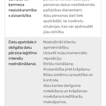
ķermeņa 
personas datus neatliekamās 
neaizskaramība
palīdzības dienestiem,
s aizsardzība
Jūsu personas dati tiek 
apstrādāti, lai novērstu 
situācijas, kas var apdraudēt 
jūsu dzīvību.
Datu apstrāde ir 
Nodrošināt klientu 
obligāta datu 
apmierinātību;
pārziņa leģitīmo 
Uzturēt mūsu komerciālo 
interešu 
reputāciju;
nodrošināšanai.
Strīdu risināšana;
Aizsardzība pret krāpšanu;
Mūsu sistēmu uzraudzība un 
kontrole,
Jūsu kartes derīguma 
noteikšana un krāpšanas 
novēršana kredītkaršu
maksājumos,