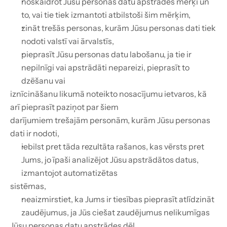
noskaidrot Jūsu personas datu apstrādes mērķi un 
to, vai tie tiek izmantoti atbilstoši šim mērķim,
zināt trešās personas, kurām Jūsu personas dati tiek 
nodoti valstī vai ārvalstīs,
pieprasīt Jūsu personas datu labošanu, ja tie ir 
nepilnīgi vai apstrādāti nepareizi, pieprasīt to 
dzēšanu vai
iznīcināšanu likumā noteikto nosacījumu ietvaros, kā 
arī pieprasīt paziņot par šiem
darījumiem trešajām personām, kurām Jūsu personas 
dati ir nodoti,
iebilst pret tāda rezultāta rašanos, kas vērsts pret 
Jums, jo īpaši analizējot Jūsu apstrādātos datus, 
izmantojot automatizētas
sistēmas,
neaizmirstiet, ka Jums ir tiesības pieprasīt atlīdzināt 
zaudējumus, ja Jūs ciešat zaudējumus nelikumīgas
Jūsu personas datu apstrādes dēļ.