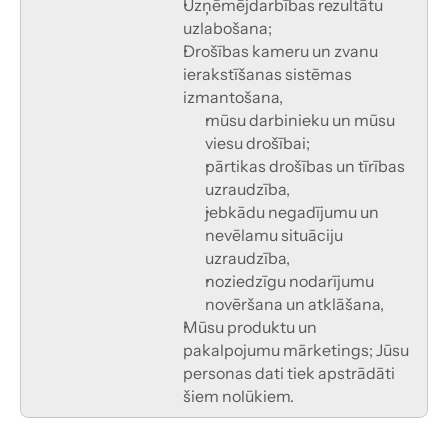
Uzņēmējdarbības rezultātu 
uzlabošana;
Drošības kameru un zvanu 
ierakstīšanas sistēmas 
izmantošana,
mūsu darbinieku un mūsu 
viesu drošībai;
pārtikas drošības un tīrības 
uzraudzība,
jebkādu negadījumu un 
nevēlamu situāciju 
uzraudzība,
noziedzīgu nodarījumu 
novēršana un atklāšana,
Mūsu produktu un 
pakalpojumu mārketings; Jūsu 
personas dati tiek apstrādāti 
šiem nolūkiem.