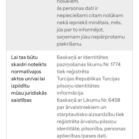
nolūkiem.
Ja personas dati ir 
nepieciešami citam nolūkam 
nekā iepriekš minētais, mēs, 
jūs par to informējot, 
saņemam jūsu nepārprotamu 
piekrišanu.
Lai tas būtu 
Saskaņā ar Identitātes 
skaidri noteikts
paziņošanas likumu Nr. 1774 
normatīvajos 
tiek reģistrēta
aktos un/vai lai 
Turcijas Republikas Turcijas 
izpildītu
pilsoņu identitātes 
mūsu juridiskās 
informācija.
saistības
Saskaņā ar Likumu Nr. 6458 
par ārvalstniekiem un 
starptautisko aizsardzību tiek
reģistrēta ārvalstu pilsoņu 
identitāte, pilsonība, personas 
apliecības/pases dati.