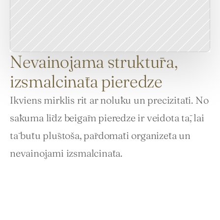
Nevainojama struktūra,
izsmalcināta pieredze
Ikviens mirklis rit ar nolūku un precizitāti. No 
sākuma līdz beigām pieredze ir veidota tā, lai 
tā būtu plūstoša, pārdomāti organizēta un 
nevainojami izsmalcināta.