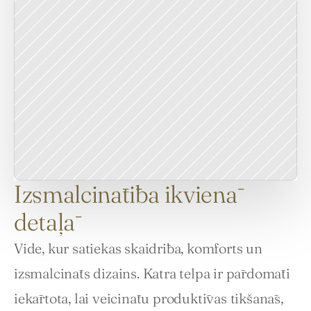
Izsmalcinātība ikvienā
detaļā
Vide, kur satiekas skaidrība, komforts un 
izsmalcināts dizains. Katra telpa ir pārdomāti 
iekārtota, lai veicinātu produktīvas tikšanās, 