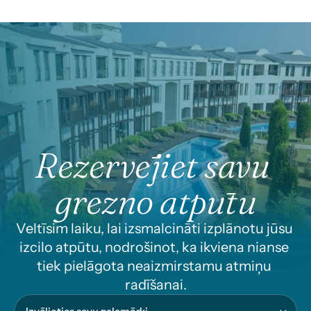
Rezervējiet savu 
grezno atpūtu
Veltīsim laiku, lai izsmalcināti izplānotu jūsu 
izcilo atpūtu, nodrošinot, ka ikviena nianse 
tiek pielāgota neaizmirstamu atmiņu 
radīšanai.