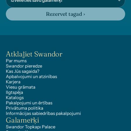
Rezervēt tagad ›
Atklājiet Swandor
Par mums
Swandor pieredze
Kas Jūs sagaida?
Apbalvojumi un atzinības
Karjera
Viesu grāmata
Ilgtspēja
Katalogs
Pakalpojumi un ērtības
Privātuma politika
Informācijas sabiedrības pakalpojumi
Galamērķi
Swandor Topkapı Palace