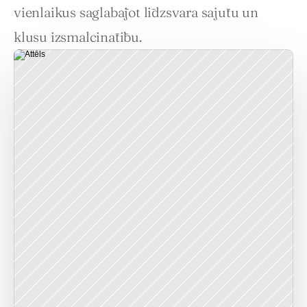
vienlaikus saglabājot līdzsvara sajūtu un 
klusu izsmalcinātību.