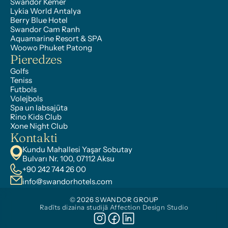
Swandor Kemer
Lykia World Antalya
Berry Blue Hotel
Swandor Cam Ranh
Aquamarine Resort & SPA
Woowo Phuket Patong
Pieredzes
Golfs
Teniss
Futbols
Volejbols
Spa un labsajūta
Rino Kids Club
Xone Night Club
Kontakti
Kundu Mahallesi Yaşar Sobutay 
Bulvarı Nr. 100, 07112 Aksu
+90 242 744 26 00
info@swandorhotels.com
© 2026 SWANDOR GROUP
Radīts dizaina studijā Affection Design Studio