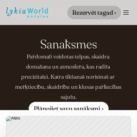
Rezervēt tagad ›
Sanāksmes
Pārdomāti veidotas telpas, skaidra 
domāšana un atmosfēra, kas radīta 
precizitātei. Katra tikšanās norisinās ar 
mērķtiecību, skaidrību un klusas pārliecības 
sajūtu.
Plānojiet savu sanāksmi ›