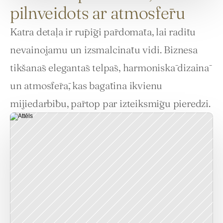
pilnveidots ar atmosfēru
Katra detaļa ir rūpīgi pārdomāta, lai radītu 
nevainojamu un izsmalcinātu vidi. Biznesa 
tikšanās elegantās telpās, harmoniskā dizainā 
un atmosfērā, kas bagātina ikvienu 
mijiedarbību, pārtop par izteiksmīgu pieredzi.