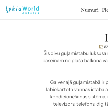
Numuri
Pi
82
Šis divu guļamistabu luksusa 
baseinam no plaša balkona vai 
Galvenajā guļamistabā ir pr
labiekārtota vannas istaba a
kondicionēšanas sistēma, m
televizors, telefons, digi