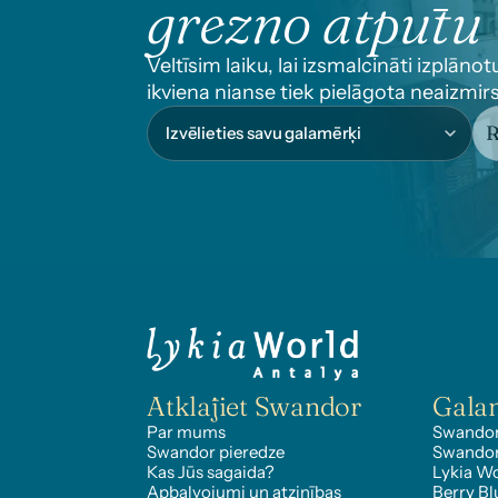
grezno atpūtu
Veltīsim laiku, lai izsmalcināti izplānot
ikviena nianse tiek pielāgota neaizmi
R
Atklājiet Swandor
Gala
Par mums
Swandor
Swandor pieredze
Swando
Kas Jūs sagaida?
Lykia Wo
Apbalvojumi un atzinības
Berry Bl