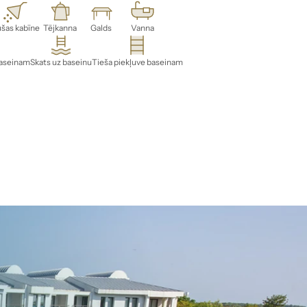
šas kabīne
Tējkanna
Galds
Vanna
baseinam
Skats uz baseinu
Tieša piekļuve baseinam