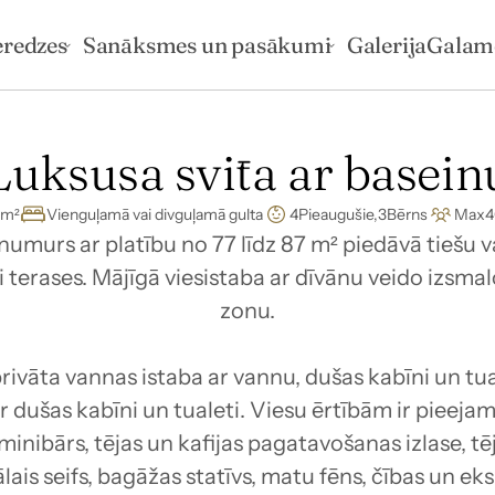
eredzes
Sanāksmes un pasākumi
Galerija
Galam
Luksusa svīta ar basein
m²
Vienguļamā vai divguļamā gulta
4
Pieaugušie,
3
Bērns
Max
4
numurs ar platību no 77 līdz 87 m² piedāvā tiešu 
terases. Mājīgā viesistaba ar dīvānu veido izsmal
zonu.

ivāta vannas istaba ar vannu, dušas kabīni un tual
r dušas kabīni un tualeti. Viesu ērtībām ir pieeja
inibārs, tējas un kafijas pagatavošanas izlase, tē
tālais seifs, bagāžas statīvs, matu fēns, čības un e