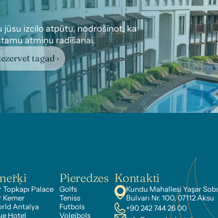
u jūsu izcilo atpūtu, nodrošinot, ka 
rstamu atmiņu radīšanai.
ezervēt tagad ›
mērķi
Pieredzes
Kontakti
 Topkapı Palace
Golfs
Kundu Mahallesi Yaşar Sobu
r Kemer
Teniss
Bulvarı Nr. 100, 07112 Aksu
rld Antalya
Futbols
+90 242 744 26 00
ue Hotel
Volejbols