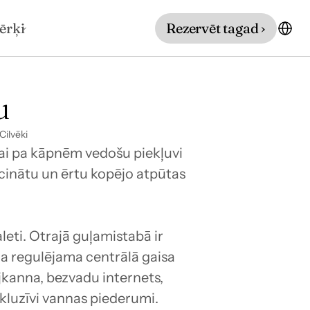
ērķi
Rezervēt tagad ›
u
Cilvēki
vai pa kāpnēm vedošu piekļuvi 
cinātu un ērtu kopējo atpūtas 
eti. Otrajā guļamistabā ir 
ma regulējama centrālā gaisa 
jkanna, bezvadu internets, 
kskluzīvi vannas piederumi.