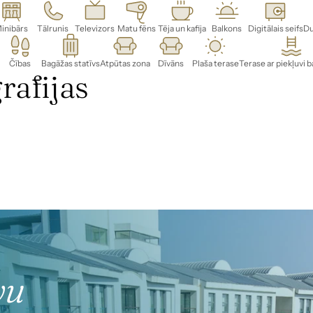
inibārs
Tālrunis
Televizors
Matu fēns
Tēja un kafija
Balkons
Digitālais seifs
Du
Čības
Bagāžas statīvs
Atpūtas zona
Dīvāns
Plaša terase
Terase ar piekļuvi 
āfijas
vu