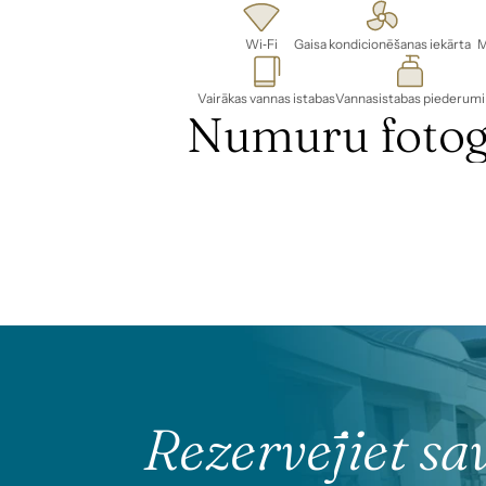
Wi‑Fi
Gaisa kondicionēšanas iekārta
M
Vairākas vannas istabas
Vannasistabas piederumi
Numuru fotogr
Rezervējiet sa