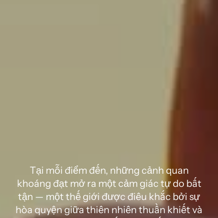
Xin hãy hiện diện 
nơi đây. Tại Lykia 
World.
Tại mỗi điểm đến, những cảnh quan
khoáng đạt mở ra một cảm giác tự do bất
tận — một thế giới được điêu khắc bởi sự
hòa quyện giữa thiên nhiên thuần khiết và