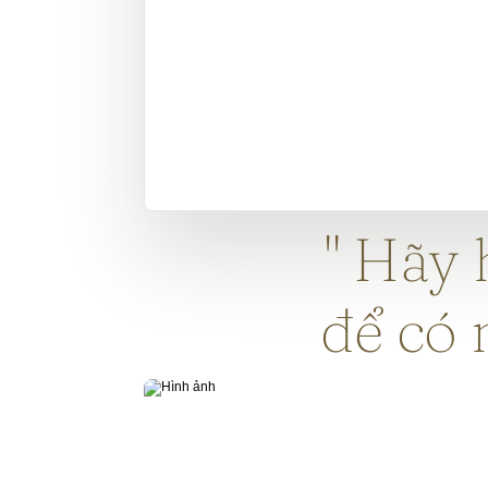
" Hãy
để có 