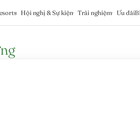
esorts
Hội nghị & Sự kiện
Trải nghiệm
Ưu đãi
B
ững