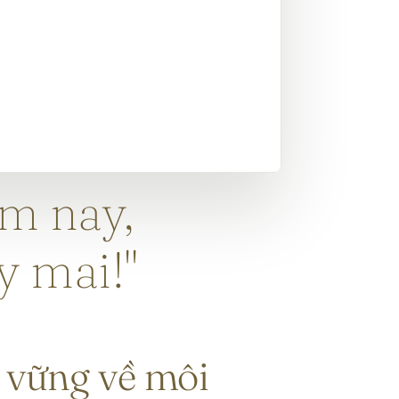
m nay,
y mai!"
 vững về môi 