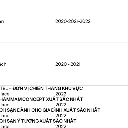
an
2020-2021-2022
ách
2020 - 2021
TEL – ĐƠN VỊ CHIẾN THẮNG KHU VỰC
alace
2022
A HAMMAM CONCEPT XUẤT SẮC NHẤT
alace
2022
CH SẠN DÀNH CHO GIA ĐÌNH XUẤT SẮC NHẤT
alace
2022
CH SẠN Ý TƯỞNG XUẤT SẮC NHẤT
alace
2022