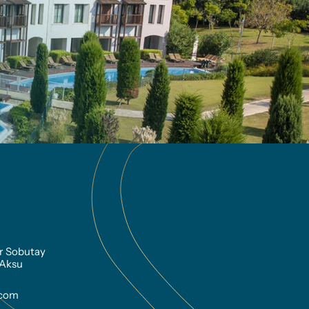
r Sobutay 
 Aksu
.com