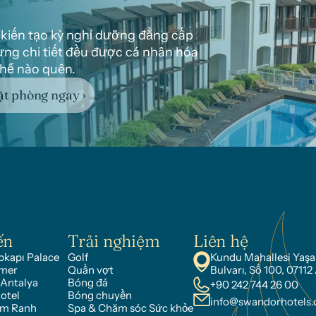
 kiến tạo kỳ nghỉ dưỡng đẳng cấp 
ng chi tiết đều được cá nhân hóa 
hể nào quên.
t phòng ngay ›
ến
Trải nghiệm
Liên hệ
kapı Palace
Golf
Kundu Mahallesi Yaşa
mer
Quần vợt
Bulvarı, Số 100, 07112
 Antalya
Bóng đá
+90 242 744 26 00
otel
Bóng chuyền
info@swandorhotels
am Ranh
Spa & Chăm sóc Sức khỏe