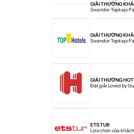
GIẢI THƯỞNG KHÁ
Swandor Topkapı P
GIẢI THƯỞNG KHÁ
Swandor Topkapı P
GIẢI THƯỞNG HOT
Đạt giải Loved by Gu
ETS TUR
Lựa chọn của khách: