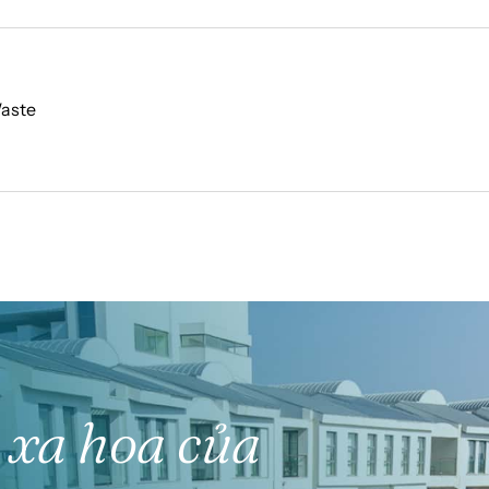
aste
xa hoa của 