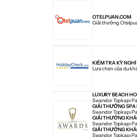
OTELPUAN.COM
Giải thưởng Otelpu
KIỂM TRA KỲ NGHỈ
Lựa chọn của du kh
LUXURY BEACH HO
Swandor Topkapı P
GIẢI THƯỞNG SP
Swandor Topkapı P
GIẢI THƯỞNG KHÁ
Swandor Topkapı P
GIẢI THƯỞNG KHÁ
Swandor Topkapı P