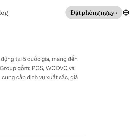
log
Đặt phòng ngay ›
động tại 5 quốc gia, mang đến 
or Group gồm: PGS, WOOVO và 
ung cấp dịch vụ xuất sắc, giá 