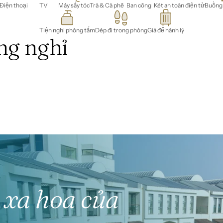
Điện thoại
TV
Máy sấy tóc
Trà & Cà phê
Ban công
Két an toàn điện tử
Buồng
Tiện nghi phòng tắm
Dép đi trong phòng
Giá để hành lý
ng nghỉ
xa hoa của 