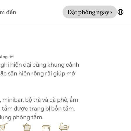
m đến
Đặt phòng ngay ›
i người
nghi hiện đại cùng khung cảnh 
c sân hiên rộng rãi giúp mở 
inibar, bộ trà và cà phê, ấm 
g tắm được trang bị bồn tắm, 
 dụng phòng tắm.