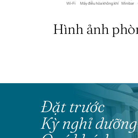
Wi‑Fi
Máy điều hòa không khí
Minibar
Hình ảnh phò
Đặt trước
Kỳ nghỉ dưỡng 