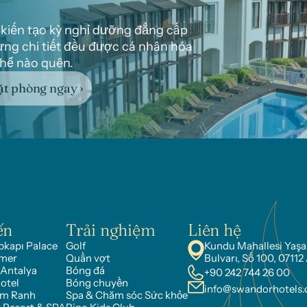
 kiến tạo kỳ nghỉ dưỡng đẳng cấp 
ng chi tiết đều được cá nhân hóa 
hể nào quên.
t phòng ngay ›
ến
Trải nghiệm
Liên hệ
kapı Palace
Golf
Kundu Mahallesi Yaşa
mer
Quần vợt
Bulvarı, Số 100, 07112
 Antalya
Bóng đá
+90 242 744 26 00
otel
Bóng chuyền
info@swandorhotels
am Ranh
Spa & Chăm sóc Sức khỏe