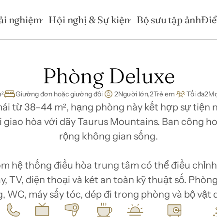
ải nghiệm
Hội nghị & Sự kiện
Bộ sưu tập ảnh
Điể
Phòng Deluxe
²
Giường đơn hoặc giường đôi
2
Người lớn,
2
Trẻ em
Tối đa
2
Mọ
 mái từ 38–44 m², hạng phòng này kết hợp sự tiện 
i giao hòa với dãy Taurus Mountains. Ban công hoặ
rộng không gian sống.

 hệ thống điều hòa trung tâm có thể điều chỉnh, m
, TV, điện thoại và két an toàn kỹ thuật số. Phòn
 WC, máy sấy tóc, dép đi trong phòng và bộ vật