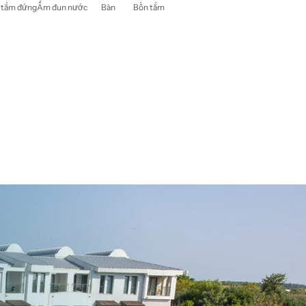
 tắm đứng
Ấm đun nước
Bàn
Bồn tắm