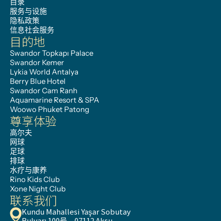
目录
服务与设施
隐私政策
信息社会服务
目的地
Swandor Topkapı Palace
Swandor Kemer
Lykia World Antalya
Berry Blue Hotel
Swandor Cam Ranh
Aquamarine Resort & SPA
Woowo Phuket Patong
尊享体验
高尔夫
网球
足球
排球
水疗与康养
Rino Kids Club
Xone Night Club
联系我们
Kundu Mahallesi Yaşar Sobutay 
Bulvarı 100号，07112 Aksu