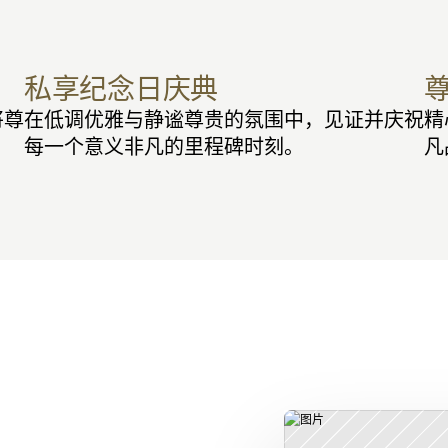
私享纪念日庆典
将尊
在低调优雅与静谧尊贵的氛围中，见证并庆祝
精
每一个意义非凡的里程碑时刻。
凡