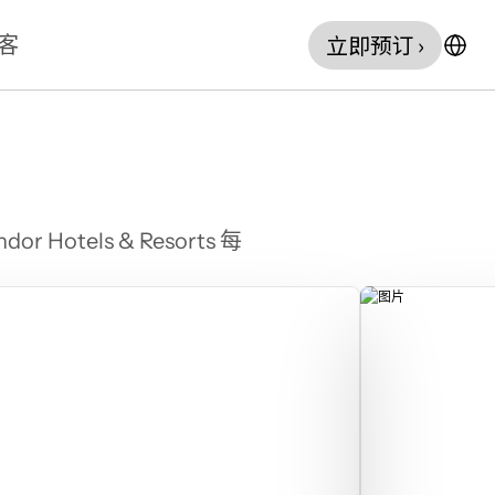
立即预订 ›
客
els & Resorts 每